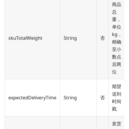
商品
总
重，
单位
kg，
skuTotalWeight
String
否
精确
至小
数点
后两
位
期望
送到
expectedDeliveryTime
String
否
时间
戳
发货