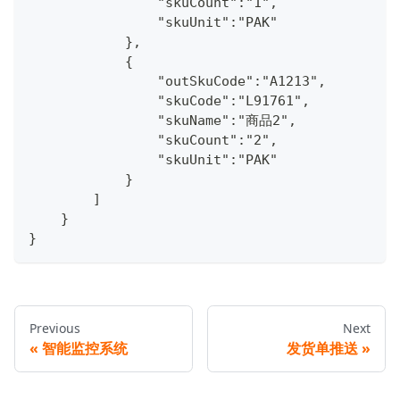
                "skuCount":"1",
                "skuUnit":"PAK"
            },
            {
                "outSkuCode":"A1213",
                "skuCode":"L91761",
                "skuName":"商品2",
                "skuCount":"2",
                "skuUnit":"PAK"
            }
        ]
    }
}               
Previous
Next
智能监控系统
发货单推送