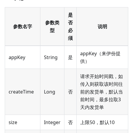
是
参数类
否
参数名字
说明
型
必
须
appKey（来伊份提
appKey
String
是
供）
请求开始时间戳，如
传入则获取该时间往
createTime
Long
否
前的发货单，默认当
前时间，最多拉取3
天内发货单
size
Integer
否
上限50，默认10