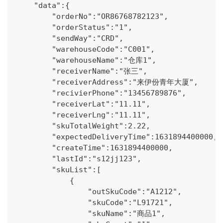
    "data":{
        "orderNo":"OR86768782123",
        "orderStatus":"1",
        "sendWay":"CRD",
        "warehouseCode":"C001",
        "warehouseName":"仓库1",
        "receiverName":"张三",
        "receiverAddress":"来伊份青年大厦",
        "recivierPhone":"13456789876",
        "receiverLat":"11.11",
        "receiverLng":"11.11",
        "skuTotalWeight":2.22,
        "expectedDeliveryTime":1631894400000,
        "createTime":1631894400000,
        "lastId":"s12jj123",
        "skuList":[
            {
                "outSkuCode":"A1212",
                "skuCode":"L91721",
                "skuName":"商品1",