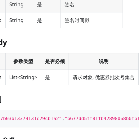
String
是
签名
p
String
是
签名时间戳
dy
参数类型
是否必须
说明
s
List<String
>
是
请求对象, 优惠券批次号集合
例
27b03b13379131c29cb1a2"
,
"b677dd5ff81fb42898068b0fb