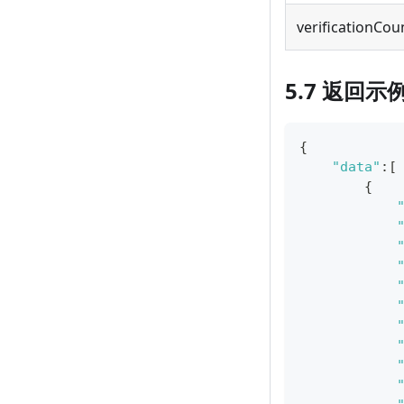
verificationCou
5.7 返回示
{
"data"
:
[
{