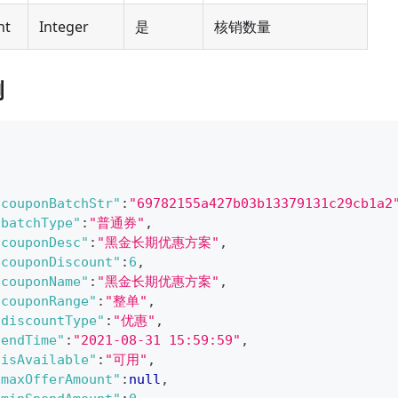
nt
Integer
是
核销数量
例
"couponBatchStr"
:
"69782155a427b03b13379131c29cb1a2
"batchType"
:
"普通券"
,
"couponDesc"
:
"黑金长期优惠方案"
,
"couponDiscount"
:
6
,
"couponName"
:
"黑金长期优惠方案"
,
"couponRange"
:
"整单"
,
"discountType"
:
"优惠"
,
"endTime"
:
"2021-08-31 15:59:59"
,
"isAvailable"
:
"可用"
,
"maxOfferAmount"
:
null
,