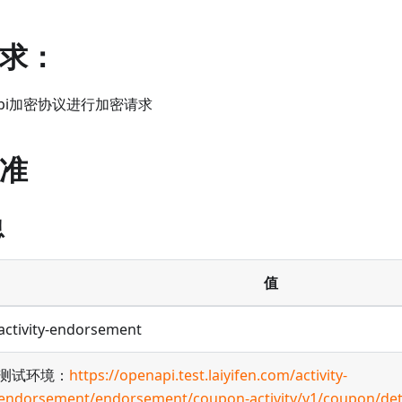
要求：
api加密协议进行加密请求
标准
息
值
activity-endorsement
测试环境：
https://openapi.test.laiyifen.com/activity-
endorsement/endorsement/coupon-activity/v1/coupon/det