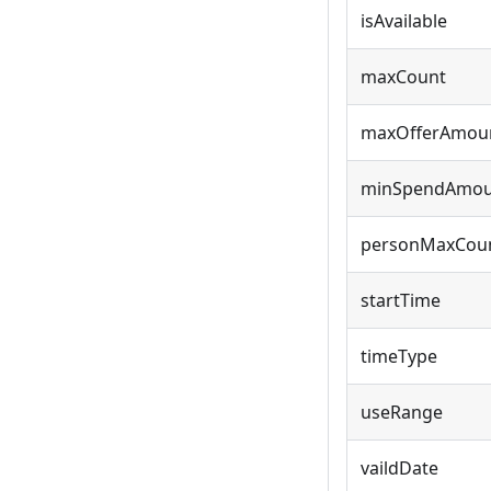
isAvailable
maxCount
maxOfferAmou
minSpendAmou
personMaxCou
startTime
timeType
useRange
vaildDate